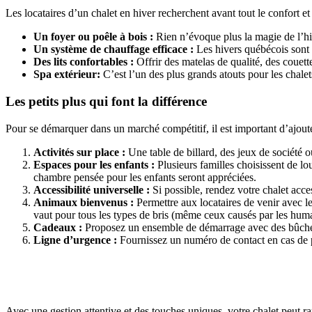
Les locataires d’un chalet en hiver recherchent avant tout le confort et 
Un foyer ou poêle à bois :
Rien n’évoque plus la magie de l’hiv
Un système de chauffage efficace :
Les hivers québécois sont r
Des lits confortables :
Offrir des matelas de qualité, des couett
Spa extérieur:
C’est l’un des plus grands atouts pour les chale
Les petits plus qui font la différence
Pour se démarquer dans un marché compétitif, il est important d’ajout
Activités sur place :
Une table de billard, des jeux de société
Espaces pour les enfants :
Plusieurs familles choisissent de lo
chambre pensée pour les enfants seront appréciées.
Accessibilité universelle :
Si possible, rendez votre chalet acces
Animaux bienvenus :
Permettre aux locataires de venir avec le
vaut pour tous les types de bris (même ceux causés par les huma
Cadeaux :
Proposez un ensemble de démarrage avec des bûches d
Ligne d’urgence :
Fournissez un numéro de contact en cas de 
Avec une gestion attentive et des touches uniques, votre chalet peut ra