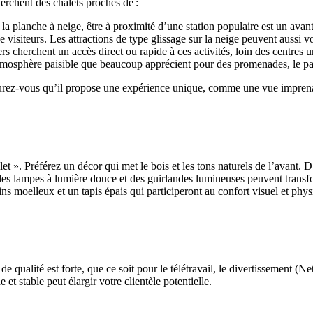
herchent des chalets proches de :
ou la planche à neige, être à proximité d’une station populaire est un 
visiteurs. Les attractions de type glissage sur la neige peuvent aussi vou
cherchent un accès direct ou rapide à ces activités, loin des centres u
mosphère paisible que beaucoup apprécient pour des promenades, le pa
ssurez-vous qu’il propose une expérience unique, comme une vue imprenabl
et ». Préférez un décor qui met le bois et les tons naturels de l’avant. 
 des lampes à lumière douce et des guirlandes lumineuses peuvent trans
ins moelleux et un tapis épais qui participeront au confort visuel et phys
ualité est forte, que ce soit pour le télétravail, le divertissement (Ne
t stable peut élargir votre clientèle potentielle.