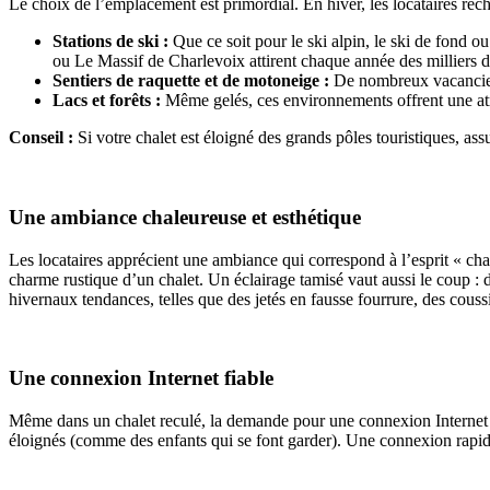
Le choix de l’emplacement est primordial. En hiver, les locataires rec
Stations de ski :
Que ce soit pour le ski alpin, le ski de fond 
ou Le Massif de Charlevoix attirent chaque année des milliers de 
Sentiers de raquette et de motoneige :
De nombreux vacanciers 
Lacs et forêts :
Même gelés, ces environnements offrent une at
Conseil :
Si votre chalet est éloigné des grands pôles touristiques, a
Une ambiance chaleureuse et esthétique
Les locataires apprécient une ambiance qui correspond à l’esprit « chal
charme rustique d’un chalet. Un éclairage tamisé vaut aussi le coup :
hivernaux tendances, telles que des jetés en fausse fourrure, des couss
Une connexion Internet fiable
Même dans un chalet reculé, la demande pour une connexion Internet de q
éloignés (comme des enfants qui se font garder). Une connexion rapide e