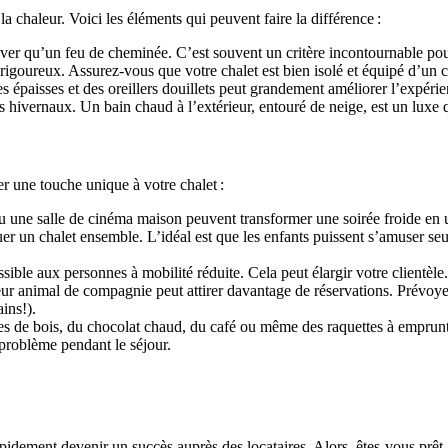
la chaleur. Voici les éléments qui peuvent faire la différence :
er qu’un feu de cheminée. C’est souvent un critère incontournable pour le
igoureux. Assurez-vous que votre chalet est bien isolé et équipé d’un ch
es épaisses et des oreillers douillets peut grandement améliorer l’expéri
ts hivernaux. Un bain chaud à l’extérieur, entouré de neige, est un lux
er une touche unique à votre chalet :
 ou une salle de cinéma maison peuvent transformer une soirée froide 
uer un chalet ensemble. L’idéal est que les enfants puissent s’amuser seu
sible aux personnes à mobilité réduite. Cela peut élargir votre clientèle
ur animal de compagnie peut attirer davantage de réservations. Prévoyez 
ins!).
e bois, du chocolat chaud, du café ou même des raquettes à emprunter. 
problème pendant le séjour.
pidement devenir un succès auprès des locataires. Alors, êtes-vous prêt 