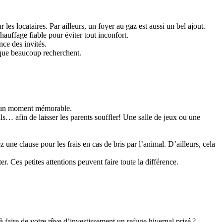
s locataires. Par ailleurs, un foyer au gaz est aussi un bel ajout.
auffage fiable pour éviter tout inconfort.
ence des invités.
e que beaucoup recherchent.
en un moment mémorable.
ls… afin de laisser les parents souffler! Une salle de jeux ou une
.
une clause pour les frais en cas de bris par l’animal. D’ailleurs, cela
Ces petites attentions peuvent faire toute la différence.
à faire de votre rêve d’investissement un refuge hivernal prisé ?