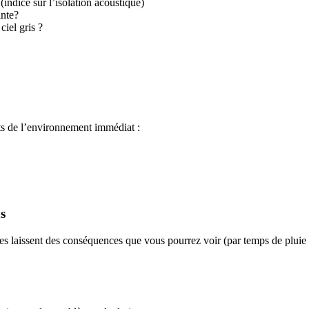
(indice sur l’isolation acoustique)
ante?
ciel gris ?
ts de
l’environnement immédiat :
as
ines laissent des conséquences que vous pourrez voir (par temps de pluie