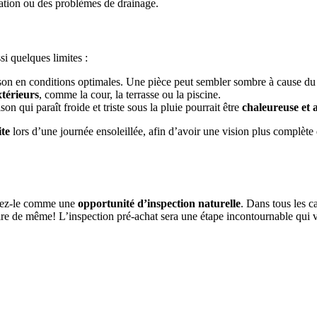
lation ou des problèmes de drainage.
si quelques limites :
on en conditions optimales. Une pièce peut sembler sombre à cause du ci
xtérieurs
, comme la cour, la terrasse ou la piscine.
n qui paraît froide et triste sous la pluie pourrait être
chaleureuse et 
te
lors d’une journée ensoleillée, afin d’avoir une vision plus complète 
érez-le comme une
opportunité d’inspection naturelle
. Dans tous les ca
aire de même! L’inspection pré-achat sera une étape incontournable qui v