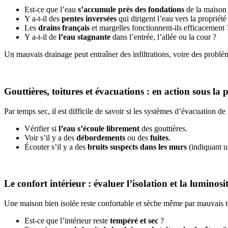
Est-ce que l’eau
s’accumule près des fondations
de la maison
Y a-t-il des
pentes inversées
qui dirigent l’eau vers la propriété
Les
drains français
et margelles fonctionnent-ils efficacement 
Y a-t-il de
l’eau stagnante
dans l’entrée, l’allée ou la cour ?
Un mauvais drainage peut entraîner des infiltrations, voire des problèm
Gouttières, toitures et évacuations : en action sous la p
Par temps sec, il est difficile de savoir si les systèmes d’évacuation de
Vérifier si
l’eau s’écoule librement
des gouttières.
Voir s’il y a des
débordements
ou des
fuites
.
Écouter s’il y a des
bruits suspects dans les murs
(indiquant un
Le confort intérieur : évaluer l’isolation et la luminosi
Une maison bien isolée reste confortable et sèche même par mauvais te
Est-ce que l’intérieur reste
tempéré et sec
?