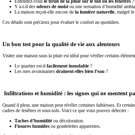
Entendez-vous
le bruit de la pluie sur le toit ou les fenêtres
? 
Y a-t-il des
odeurs de moisi
ou une sensation d’humidité ambi
La maison reçoit-elle encore de
la lumière naturelle
, malgré le 
Ces détails sont précieux pour évaluer le confort au quotidien.
Un bon test pour la qualité de vie aux alentours
Visiter une maison sous la pluie est idéal pour vérifier certains élémen
Le quartier est-il
facilement inondable
?
Les rues avoisinantes
drainent-elles bien l’eau
?
Infiltrations et humidité : les signes qui ne mentent p
Quand il pleut, une maison peut révéler certaines faiblesses. Et certa
cadres de fenêtres et sous-sols. Voici ce que vous pouvez détecter :
Taches d’humidité
ou décoloration.
Fissures humides
ou gouttelettes apparentes.