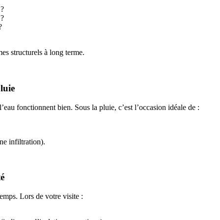
 ?
 ?
?
es structurels à long terme.
luie
 l’eau fonctionnent bien. Sous la pluie, c’est l’occasion idéale de :
e infiltration).
té
mps. Lors de votre visite :