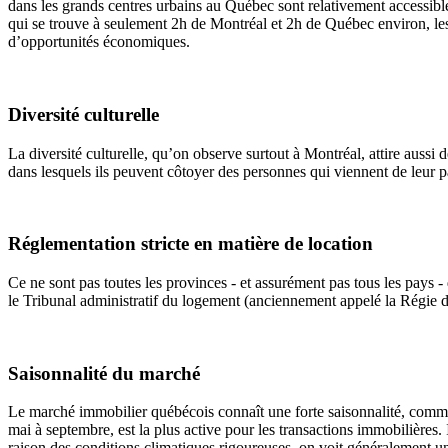
dans les grands centres urbains au Québec sont relativement accessibles
qui se trouve à seulement 2h de Montréal et 2h de Québec environ, les 
d’opportunités économiques.
Diversité culturelle
La diversité culturelle, qu’on observe surtout à Montréal, attire aussi d
dans lesquels ils peuvent côtoyer des personnes qui viennent de leur 
Réglementation stricte en matière de location
Ce ne sont pas toutes les provinces - et assurément pas tous les pays -
le Tribunal administratif du logement (anciennement appelé la Régie du 
Saisonnalité du marché
Le marché immobilier québécois connaît une forte saisonnalité, comme c
mai à septembre, est la plus active pour les transactions immobilières.
raison des conditions climatiques rigoureuses, on voit généralement un