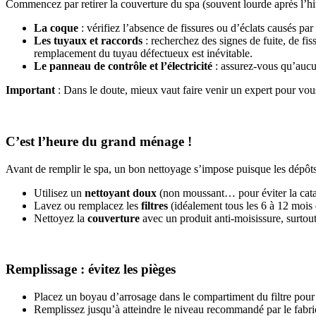
Commencez par retirer la couverture du spa (souvent lourde après l’hiv
La coque
: vérifiez l’absence de fissures ou d’éclats causés pa
Les tuyaux et raccords
: recherchez des signes de fuite, de fi
remplacement du tuyau défectueux est inévitable.
Le panneau de contrôle et l’électricité
: assurez-vous qu’aucu
Important
: Dans le doute, mieux vaut faire venir un expert pour vou
C’est l’heure du grand ménage !
Avant de remplir le spa, un bon nettoyage s’impose puisque les dépôts
Utilisez un
nettoyant doux
(non moussant… pour éviter la catas
Lavez ou remplacez les
filtres
(idéalement tous les 6 à 12 mois d
Nettoyez la
couverture
avec un produit anti-moisissure, surtout 
Remplissage : évitez les pièges
Placez un boyau d’arrosage dans le compartiment du filtre pour é
Remplissez jusqu’à atteindre le niveau recommandé par le fabri